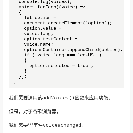
  console.log(voices);

  voices.forEach((voice) => 

  {

    let option = 

    document.createElement(’option‘);

    option.value = 

    voice.lang;

    option.textContent = 

    voice.name;

    optionsContainer.appendChild(option);

    if ( voice.lang === ’en-US‘ ) 

    {

      option.selected = true ;

    }

  });

}
addVoices()
我们需要调用该
函数来应用功能，
但是，对于谷歌浏览器，
voiceschanged
我们需要***事件
，