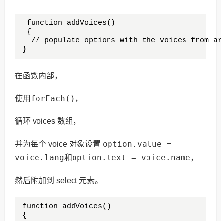
 function addVoices()

 {

  // populate options with the voices from ar
}
在函数内部，
forEach()，
使用
循环 voices 数组，
option.value =
并为每个 voice 对象设置
voice.lang
option.text = voice.name
和
，
然后附加到 select 元素。
function addVoices() 

{
