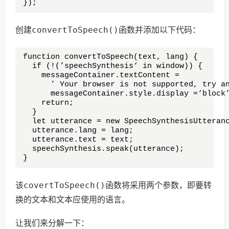
});
convertToSpeech()
创建
函数并添加以下代码：
function convertToSpeech(text, lang) {

  if (!(’speechSynthesis‘ in window)) {

    messageContainer.textContent =

      ’ Your browser is not supported, try an
      messageContainer.style.display =‘block’
    return;

  }

  let utterance = new SpeechSynthesisUtteranc
  utterance.lang = lang;

  utterance.text = text;

  speechSynthesis.speak(utterance);

}
covertToSpeech()
该
函数将采用两个参数，即要转
换的文本和文本应使用的语言。
让我们来分解一下：