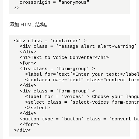
  crossorigin = "anonymous"

/>
添加 HTML 结构。
<div class = ‘container’ >

  <div class = ‘message alert alert-warning’ 
  </div>

  <h1>Text to Voice Converter</h1>

  <form>

  <div class = ‘form-group’ >

    <label for=‘text’>Enter your text:</label
    <textarea name="text" class="content form
  </div>

  <div class = ’form-group‘ >

    <label for = ‘voices’ > Choose your langu
    <select class = ‘select-voices form-contr
    </select>

  </div>

  <button type = ’button‘ class = ’convert bt
  </form>

</div>