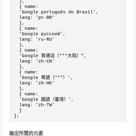
  },

  { name: 

  ’Google português do Brasil‘, 

  lang: ’pt-BR‘ 

  },

  { name: 

  ‘Google русский’, 

  lang: ’ru-RU‘

  },

  { name: 

  ‘Google 普通话（***大陆）", 

  lang: ‘zh-CN’ 

  },

  { name: 

  ’Google 粤語（***）‘, 

  lang: ’zh-HK‘

  },

  { name: 

  ’Google 國語（臺灣）‘, 

  lang: ‘zh-TW’

  }

];
确定所需的元素