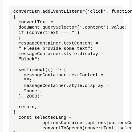
convertBtn.addEventListener(’click‘, function
{

  convertText = 

  document.querySelector(‘.content’).value;

  if (convertText === "") 

  {

  messageContainer.textContent = 

  " Please provide some text";

  messageContainer.style.display = 

  "block";

  setTimeout(() => {

    messageContainer.textContent = 

    ""; 

    messageContainer.style.display = 

    "none";

  }, 2000);

  return;

}

  const selectedLang =

           optionsContainer.options[optionsCo
           convertToSpeech(convertText, selec