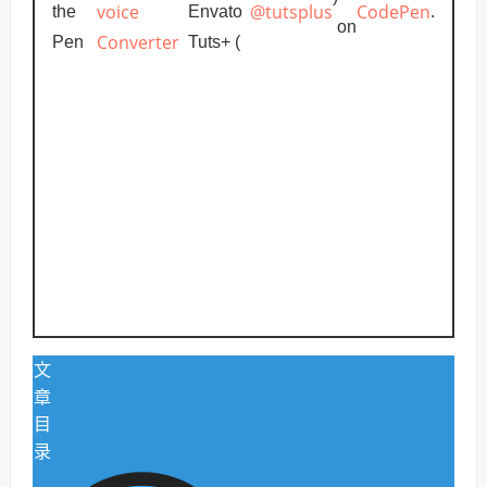
voice
@tutsplus
CodePen
the
Envato
.
on
Converter
Pen
Tuts+ (
文
章
目
录