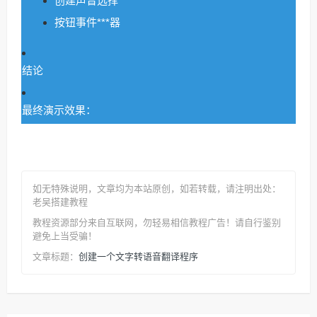
创建声音选择
按钮事件***器
结论
最终演示效果：
如无特殊说明，文章均为本站原创
，如若转载，请注明出处：
老吴搭建教程
教程资源部分来自互联网，勿轻易相信教程广告！请自行鉴别
避免上当受骗！
创建一个文字转语音翻译程序
文章标题：