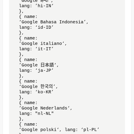
  ‘Google हिन्दी’, 

  lang: ’hi-IN‘

  },

  { name: 

  ‘Google Bahasa Indonesia’, 

  lang: ‘id-ID’

  },

  { name: 

  ’Google italiano‘, 

  lang: ‘it-IT’ 

  },

  { name: 

  ’Google 日本語‘, 

  lang: ‘ja-JP’

  },

  { name: 

  ‘Google 한국의’, 

  lang: ‘ko-KR’

  },

  { name: 

  ’Google Nederlands‘, 

  lang: "nl-NL" 

  },

  { name: 

  ’Google polski‘, lang: ‘pl-PL’ 
