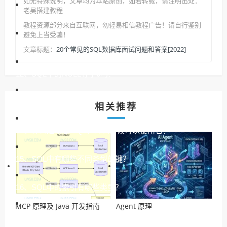
如无特殊说明，文章均为本站原创
，如若转载，请注明出处：
老吴搭建教程
10、SQL 中的索引和约束是什么？
教程资源部分来自互联网，勿轻易相信教程广告！请自行鉴别
避免上当受骗！
11、常用的 SQL 约束有哪些？
20个常见的SQL数据库面试问题和答案[2022]
文章标题：
12、SQL中的NULL等于0吗？
13、如何防范 SQL 注入攻击？
相关推荐
14、什么是动态 SQL，什么时候可以使用它？
15、SQL中有哪些不同类型的键？
16、SQL中的索引有哪些类型？
MCP 原理及 Java 开发指南
Agent 原理
17、缓冲池是什么意思并提到它的好处？