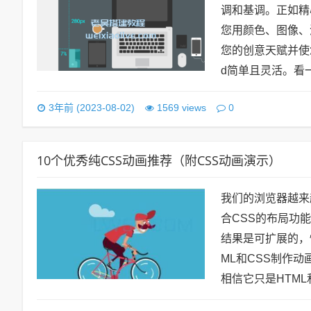
调和基调。正如精心
您用颜色、图像、
您的创意天赋并使您
d简单且灵活。看一下这
0
3年前 (2023-08-02)
1569 views
10个优秀纯CSS动画推荐（附CSS动画演示）
我们的浏览器越来
合CSS的布局功
结果是可扩展的，
ML和CSS制作动
相信它只是HTML