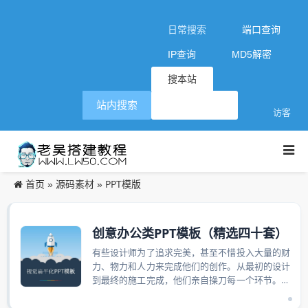
日常搜索
端口查询
IP查询
MD5解密
搜本站
站内搜索
访客
首页
源码素材
PPT模版
»
»
创意办公类PPT模板（精选四十套）
有些设计师为了追求完美，甚至不惜投入大量的财
力、物力和人力来完成他们的创作。从最初的设计
到最终的施工完成，他们亲自操刀每一个环节。当
作品最终呈现出来时，他们发现所有的等待...