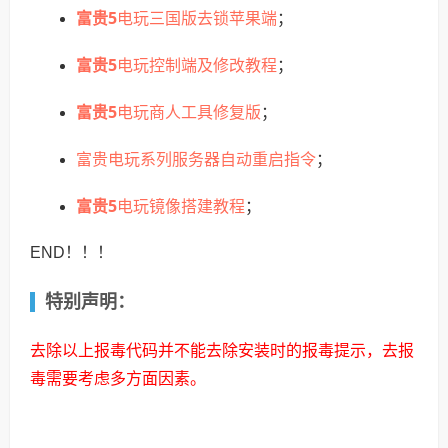
富贵5
电玩三国版去锁苹果端
；
富贵5
电玩控制端及修改教程
；
富贵5
电玩商人工具修复版
；
富贵电玩系列服务器自动重启指令
；
富贵5
电玩镜像搭建教程
；
END！！！
特别声明：
去除以上报毒代码并不能去除安装时的报毒提示，去报
毒需要考虑多方面因素。