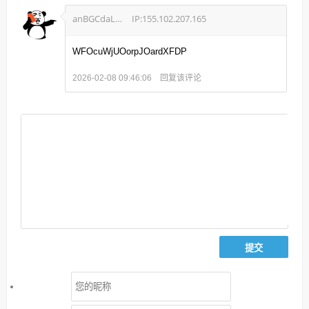
anBGCdaLLfaUcosoaABZGe
IP:155.102.207.165
WFOcuWjUOorpJOardXFDP
回复该评论
2026-02-08 09:46:06