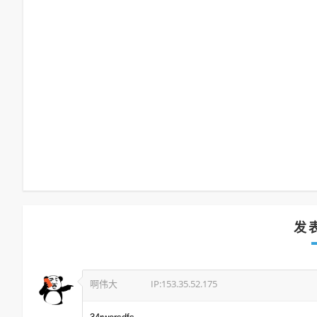
发
啊伟大
IP:153.35.52.175