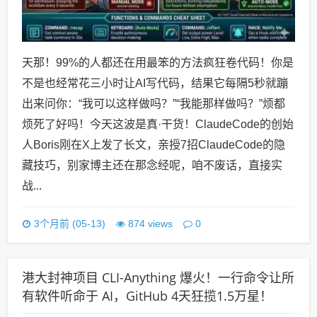
天那！99%的人都还在用最笨的方法疯狂卷代码！你是
不是也经常花三小时让AI写代码，结果它每隔5秒就蹦
出来问你：“我可以这样做吗？”“我能那样做吗？”烦都
烦死了好吗！今天这波是真·干货！ClaudeCode的创始
人Boris刚在X上发了长文，亲授7招ClaudeCode的隐
藏技巧，别家博主还在那念经呢，咱不废话，直接实
战...
0
3个月前 (05-13)
874 views
港大封神项目 CLI-Anything 爆火！一行命令让所
有软件听命于 AI，GitHub 4天狂揽1.5万星！