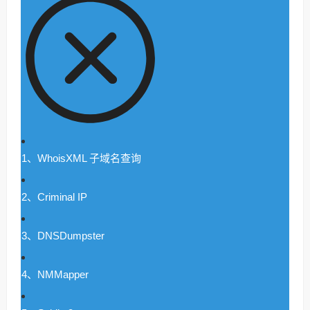
1、WhoisXML 子域名查询
2、Criminal IP
3、DNSDumpster
4、NMMapper