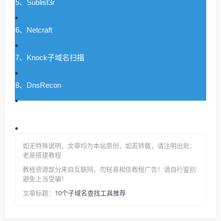
5、Sublist3r
6、Netcraft
7、Knock子域名扫描
8、DnsRecon
9、Pentest-Tools 子域名查找器
10、MassDNS
如无特殊说明，文章均为本站原创
，如若转载，请注明出处：
老吴搭建教程
教程资源部分来自互联网，勿轻易相信教程广告！请自行鉴别
避免上当受骗！
10个子域名查找工具推荐
文章标题：