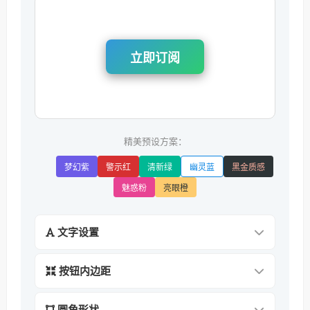
立即订阅
精美预设方案：
梦幻紫
警示红
清新绿
幽灵蓝
黑金质感
魅惑粉
亮眼橙
文字设置
按钮内边距
圆角形状