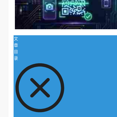
文
章
目
录