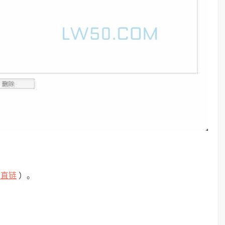
软直链
）。