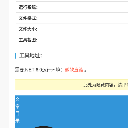
运行系统：
文件格式：
文件大小:
工具截图:
工具
地址：
微软直链
需要.NET 6.0运行环境：
。
此处为隐藏内容，请评
文
章
目
录