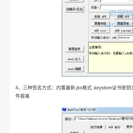
4、三种签名方式：内置最新.jks格式 .keystore证书密钥
件报毒