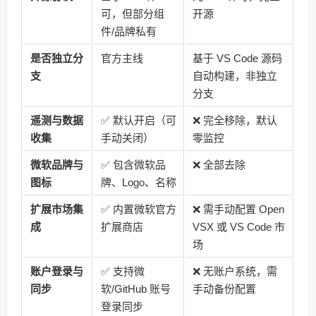
可，但部分组
开源
件/品牌私有
是否独立分
官方主线
基于 VS Code 源码
支
自动构建，非独立
分支
遥测与数据
✅ 默认开启（可
❌ 完全移除，默认
收集
手动关闭）
零监控
微软品牌与
✅ 包含微软品
❌ 全部去除
图标
牌、Logo、名称
扩展市场集
✅ 内置微软官方
❌ 需手动配置 Open
成
扩展商店
VSX 或 VS Code 市
场
账户登录与
✅ 支持微
❌ 无账户系统，需
同步
软/GitHub 账号
手动备份配置
登录同步