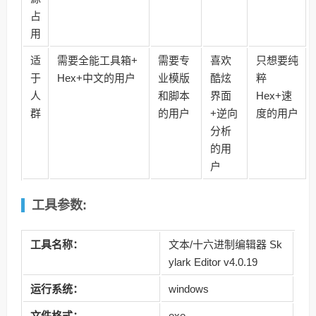
占
用
适
需要全能工具箱+
需要专
喜欢
只想要纯
于
Hex+中文的用户
业模版
酷炫
粹
人
和脚本
界面
Hex+速
群
的用户
+逆向
度的用户
分析
的用
户
工具参数:
工具名称：
文本/十六进制编辑器 Sk
ylark Editor v4.0.19
运行系统：
windows
文件格式：
exe