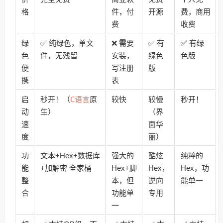
格
件，付
开源
费，商用
费
收费
绿
✅ 纯绿色，单文
❌ 需要
✅ 有
✅ 有绿
色
件，无残留
安装，
绿色
色版
便
写注册
版
携
表
C语言
启
秒开！（
原
较快
较慢
秒开！
动
生）
（界
速
面华
度
丽）
功
文本+Hex+数据库
强大的
酷炫
纯粹的
能
+加解密 全家桶
Hex+脚
Hex，
Hex，功
整
本，但
逆向
能单一
合
功能单
专用
一