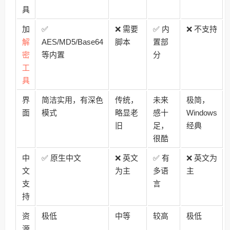
具
加
✅
❌ 需要
✅ 内
❌ 不支持
解
AES/MD5/Base64
脚本
置部
密
等内置
分
工
具
界
简洁实用，有深色
传统，
未来
极简，
面
模式
略显老
感十
Windows
旧
足，
经典
很酷
中
✅ 原生中文
❌ 英文
✅ 有
❌ 英文为
文
为主
多语
主
支
言
持
资
极低
中等
较高
极低
源