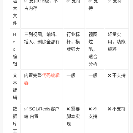
超
✅ 支持GB级，不
✅ 支持
✅ 支
✅ 支持
大
占内存
持
文
件
H
三列视图，编辑、
行业标
视图
轻量实
e
插入、删除全都有
杆，模
炫
用，功能
x
版强大
酷，
纯粹
编
适合
辑
分析
代码编辑
文
内置完整
一般
一般
❌ 不支持
器
本
编
辑
数
✅ SQL/Redis客户
❌ 需要
❌ 不
❌ 不支持
据
端 内置
脚本实
支持
库
现
工