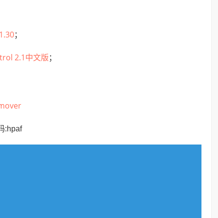
v1.30
；
trol 2.1中文版
；
mover
:hpaf