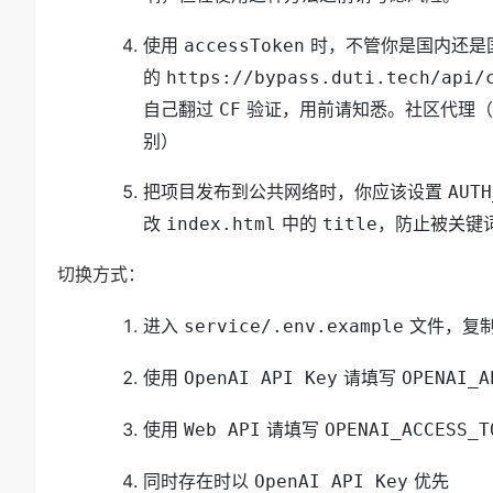
使用
时，不管你是国内还是国外
accessToken
的
https://bypass.duti.tech/api/
自己翻过
验证，用前请知悉。社区代理（
CF
别）
把项目发布到公共网络时，你应该设置
AUTH
改
中的
，防止被关键
index.html
title
切换方式：
进入
文件，复
service/.env.example
使用
请填写
OpenAI API Key
OPENAI_A
使用
请填写
Web API
OPENAI_ACCESS_T
同时存在时以
优先
OpenAI API Key