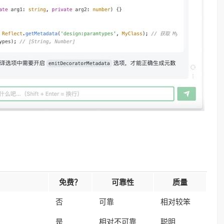
免费？
可靠性
质量
否
可靠
相对较笨
)
是
相对不可靠
聪明