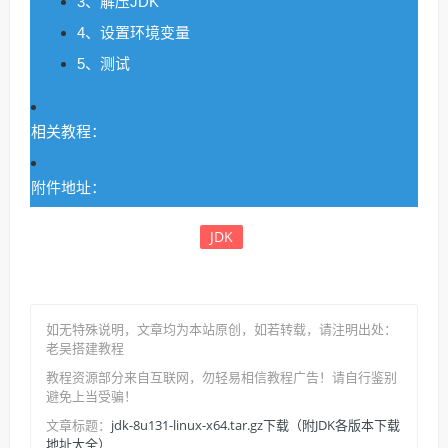
3、解压JDK
4、设置环境变量
5、测试
相关教程：
附件地址：
JDK
如无特殊说明，文章均为本站原创
，如若转载，请注明出处：
老吴搭建教程
教程资源部分来自互联网，勿轻易相信教程广告！请自行鉴别
避免上当受骗！
jdk-8u131-linux-x64.tar.gz下载（附JDK各版本下载
文章标题：
地址大全）