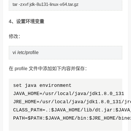
tar -zxvf jdk-8u131-linux-x64.tar.gz
4、设置环境变量
修改：
vi /etc/profile
在 profile 文件中添加如下内容并保存：
set java environment
JAVA_HOME=/usr/local/java/jdk1.8.0_131  
JRE_HOME=/usr/local/java/jdk1.8.0_131/jr
CLASS_PATH=.:$JAVA_HOME/lib/dt.jar:$JAVA
PATH=$PATH:$JAVA_HOME/bin:$JRE_HOME/bine