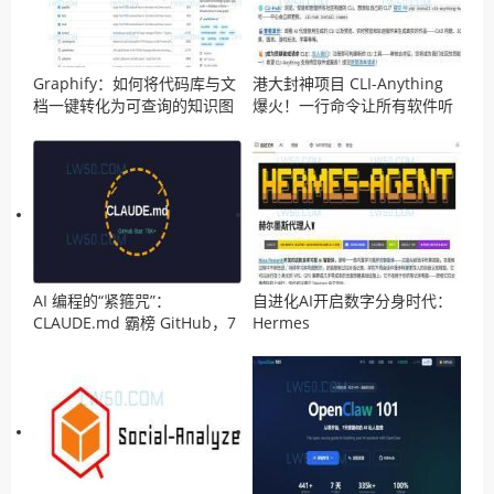
Graphify：如何将代码库与文
港大封神项目 CLI-Anything
档一键转化为可查询的知识图
爆火！一行命令让所有软件听
谱？
命于 AI，GitHub 4天狂揽1.5
万星！
AI 编程的“紧箍咒”：
自进化AI开启数字分身时代：
CLAUDE.md 霸榜 GitHub，7
Hermes
万程序员疯抄作业