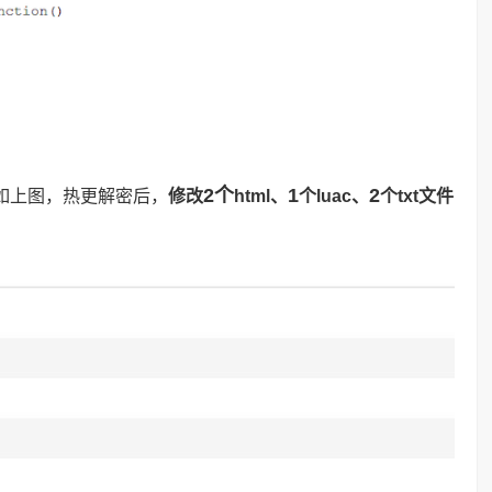
2个
1
2
径如上图，热更解密后，
修改
html、
个luac、
个txt文件