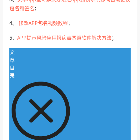
包名
和签名
；
修改APP
包名
视频教程
4、
；
APP提示风险应用报病毒恶意软件解决方法
5、
；
文
章
目
录