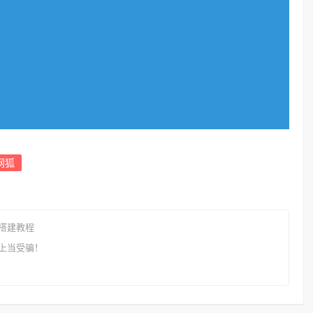
网狐
搭建教程
上当受骗！