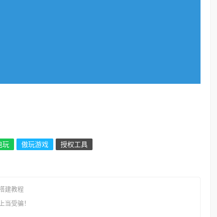
电玩
傲玩游戏
授权工具
搭建教程
上当受骗！