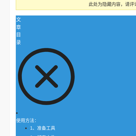
此处为隐藏内容，请评
文
章
目
录
使用方法：
1、准备工具