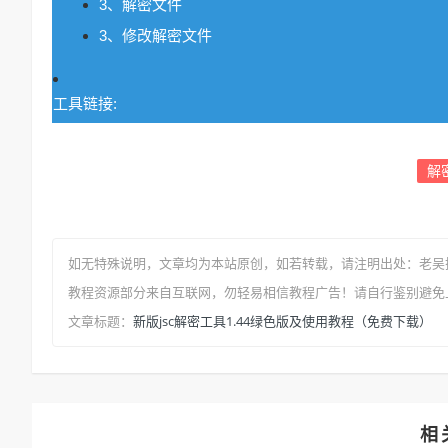
3、解密文件
3、修改解密文件
工具链接:
解
如无特殊说明，文章均为本站原创
，如若转载，请注明出处：
老吴
教程资源部分来自互联网，勿轻易相信教程广告！请自行鉴别避免
新版jsc解密工具1.44绿色版及使用教程（免费下载）
文章标题：
相