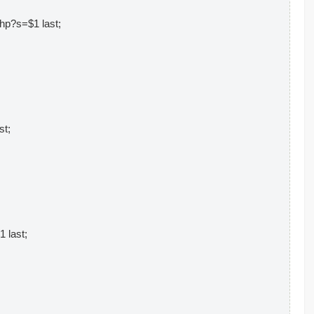
?s=$1 last;
t;
last;