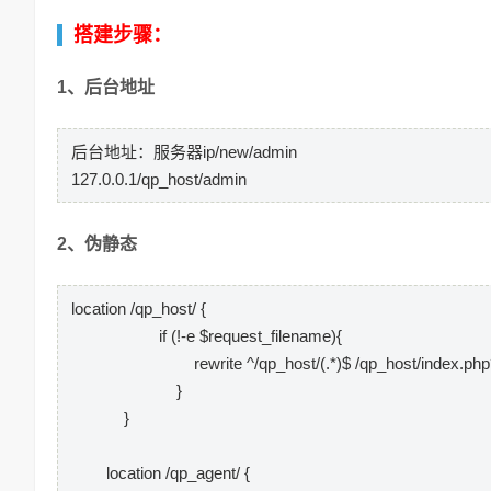
搭建步骤：
1、后台地址
后台地址：服务器ip/new/admin
127.0.0.1/qp_host/admin
2、伪静态
location /qp_host/ {
if (!-e $request_filename){
rewrite ^/qp_host/(.*)$ /qp_host/index.php?s
}
}
location /qp_agent/ {