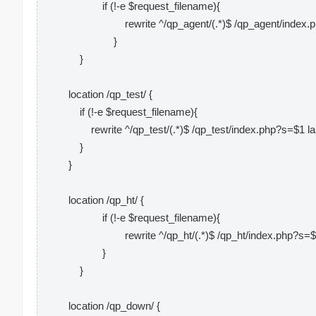
if (!-e $request_filename){
rewrite ^/qp_agent/(.*)$ /qp_agent/index.php
}
}
location /qp_test/ {
if (!-e $request_filename){
rewrite ^/qp_test/(.*)$ /qp_test/index.php?s=$1 las
}
}
location /qp_ht/ {
if (!-e $request_filename){
rewrite ^/qp_ht/(.*)$ /qp_ht/index.php?s=$1 
}
}
location /qp_down/ {