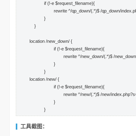
if (!-e $request_filename){
rewrite ^/qp_down/(.*)$ /qp_down/index.php?
}
}
location /new_down/ {
if (!-e $request_filename){
rewrite ^/new_down/(.*)$ /new_down/index
}
}
location /new/ {
if (!-e $request_filename){
rewrite ^/new/(.*)$ /new/index.php?s=$1
}
}
工具截图：