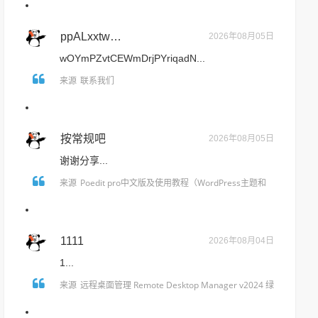
ppALxxtwdYMnPXEAyTSkirT
2026年08月05日
wOYmPZvtCEWmDrjPYriqadN...
联系我们
来源
按常规吧
2026年08月05日
谢谢分享...
Poedit pro中文版及使用教程（WordPress主题和
来源
插件汉化翻译）
1111
2026年08月04日
1...
远程桌面管理 Remote Desktop Manager v2024 绿
来源
色免装版