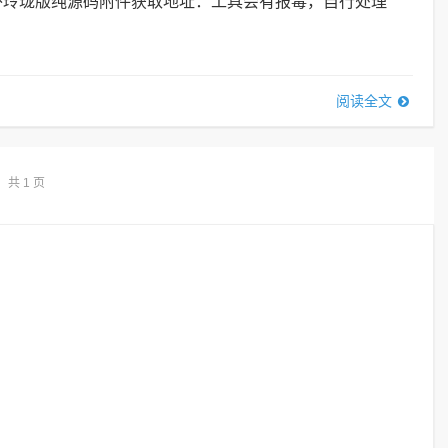
玩海外玲珑版纯源码附件获取地址：工具会有报毒，自行处理
阅读全文
共 1 页