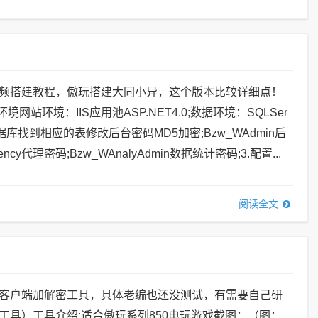
频搭建教程，傲玩搭建大同小异，这个版本比较详细点！
境网站环境：IIS应用池ASP.NET4.0;数据环境：SQLSer
还原数据库找到相应的表修改后台密码MD5加密;Bzw_WAdmin后
ncy代理密码;Bzw_WAnalyAdmin数据统计密码;3.配置...
阅读全文
客户端加解密工具，具体老编也还没测试，有需要自己研
工具）工具介绍:适合傲玩系列850电玩游戏截图：（图：