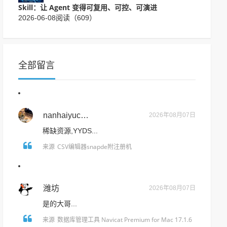
Skill：让 Agent 变得可复用、可控、可演进
2026-06-08
阅读（609）
全部留言
nanhaiyucun
2026年08月07日
稀缺资源,YYDS...
CSV编辑器snapde附注册机
来源
潍坊
2026年08月07日
是的大哥...
数据库管理工具 Navicat Premium for Mac 17.1.6
来源