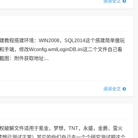
阅读全文
教程搭建环境：WIN2008，SQL2014这个搭建简单傲玩
端，修改Wconfig.wmlLoginDB.ini这二个文件自己看
图：附件获取地址:...
阅读全文
权破解文件适用于氪金，梦想，TNT，永盛，金爵，萤火
梦想已测试正常）其它的你们自己去一个个研究测试吧这个