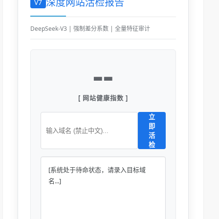
深度网站活检报告
V7
DeepSeek-V3 | 强制差分系数 | 全量特征审计
--
[ 网站健康指数 ]
立
即
活
检
[系统处于待命状态，请录入目标域
名...]