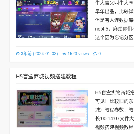
牛大吉又叫牛大亨
早年出品，比较详
但是有人连数据库都
net4.5，麻
这个因为忘记分区了
0
3年前 (2024-01-03)
1523 views
H5盲盒商城视频搭建教程
H5盲盒实物商城
可见！比较旧的东
城）教程参数：教
长:00:14:07
视频搭建视频教程