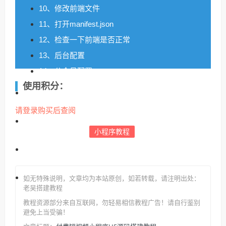
10、修改前端文件
11、打开manifest.json
12、检查一下前端是否正常
13、后台配置
14、公众号配置
使用积分：
打包h5
请登录购买后查阅
小程序教程
打包小程序
教程参数：
如无特殊说明，文章均为本站原创
，如若转载，请注明出处：
老吴搭建教程
教程地址:
教程资源部分来自互联网，勿轻易相信教程广告！请自行鉴别
避免上当受骗！