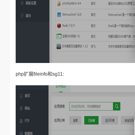
php扩展fileinfo和sg11: