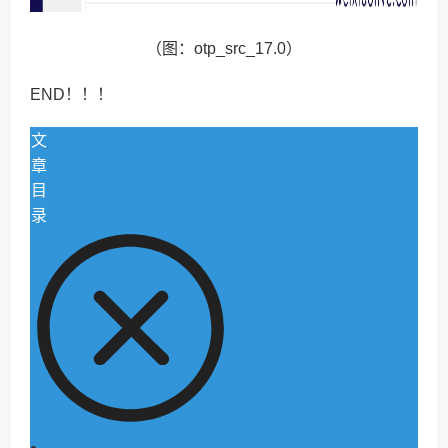
（图：otp_src_17.0）
END！！！
文
章
目
录