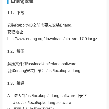
Erlang安装
1.1、下载
安装RabbitMQ之前需要先安装Erlang.
获取地址：
http://www.erlang.org/downloads/otp_src_17.0.tar.gz
1.2、解压
解压文件到/usr/local/opt/erlang-software
创建erlang安装目录： /usr/local/opt/erlang
1.3、编译
A：进入到/usr/local/opt/erlang-software目录下
# cd /usr/local/opt/erlang-software