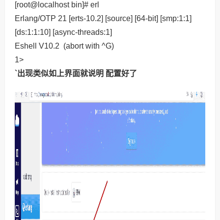
[root@localhost bin]# erl
Erlang/OTP 21 [erts-10.2] [source] [64-bit] [smp:1:1]
[ds:1:1:10] [async-threads:1]
Eshell V10.2 (abort with ^G)
1>
`出现类似如上界面就说明 配置好了