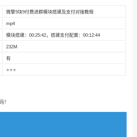
微擎9块9付费进群模块搭建及支付对接教程
mp4
模块搭建：00:25:42，搭建支付配置：00:12:44
232M
有
⭐⭐⭐
码！