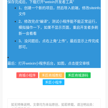
保存完成后，下载打开“weixin开发者工具”
1、创建一个新的项目，然后导入前端，修改siteinfo
文件
2、修改完点“编译”，测试小程序能不能正常运行，
模拟操作一下，如果不显示页面，重启开发者多刷
新一会看看
3、没问题后，点右上角“上传”，最后显示上传完成
即可。
最后：打开weixin小程序后台，如图，点击提交审核
商城小程序
禾匠商城教程
禾匠商城源码
禾匠小程序
如无特殊说明，文章均为本站原创
，如若转载，请注明出处：