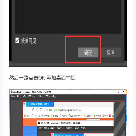
然后⼀路点击OK,添加桌面捕捉