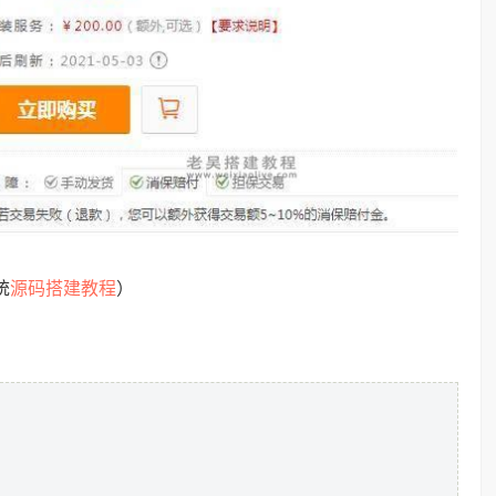
源码搭建教程
统
）