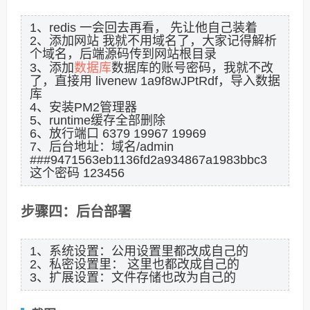
1、redis 一会回去再看， 先让他自己装着
2、添加网站 我就不用域名了，大家记得解析
个域名，后端源码传到网站根目录
数据库
3、添加
数据库的账号密码，我就不改
了，直接用 livenew 1a9f8wJPtRdf，导入数据
库
4、安装PM2管理器
5、runtime缓存全部删除
6、放行端口 6379 19967 19969
7、后台地址：域名/admin
###9471563eb1136fd2a934867a1983bbc3
这个密码 123456
步骤四：后台部署
1、系统设置：公用设置里都改成自己的
2、私密设置里： 这里也都改成自己的
3、扩展设置：文件存储也改为自己的