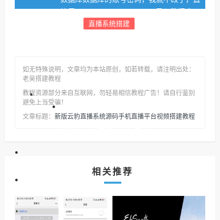
接用 livenew 1a9f8wJPtRdf，导入数据库4、
直播系统搭建
安装PM2管理器5、runtime缓存全部删除6、
放行端口 6379 19967 199697、后台地址：
域名/admin
###9471563eb1136fd2a934867a1983bbc3 这
如无特殊说明，文章均为本站原创
，如若转载，请注明出处：
个密码 123456
老吴搭建教程
教程资源部分来自互联网，勿轻易相信教程广告！请自行鉴别
步骤四：后台部署
避免上当受骗！
1、系统设置：公用设置里都改成自己的2、
新版云豹直播系统源码手机直播平台视频搭建教程
文章标题：
私密设置里： 这里也都改成自己的3、扩展
设置：文件存储也改为自己的
截图：
相关推荐
附件地址：