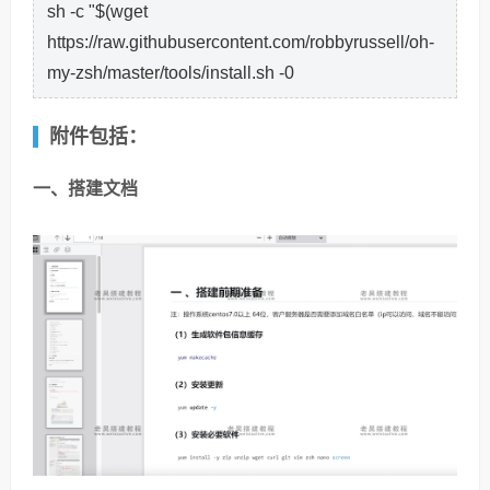
sh -c "$(wget
https://raw.githubusercontent.com/robbyrussell/oh-
my-zsh/master/tools/install.sh -0
附件包括：
一、搭建文档