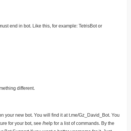
st end in bot. Like this, for example: TetrisBot or
mething different.
n your new bot. You will find it at t.me/Gz_David_Bot. You
ure for your bot, see /help for a list of commands. By the