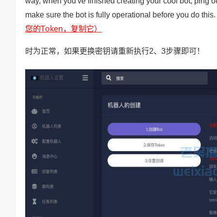
way, when you've finished creating your cool bot, ping ou
make sure the bot is fully operational before you do this
您的Token，复制它）
时为正常，如果更换密钥请重新执行2、3步骤即可！