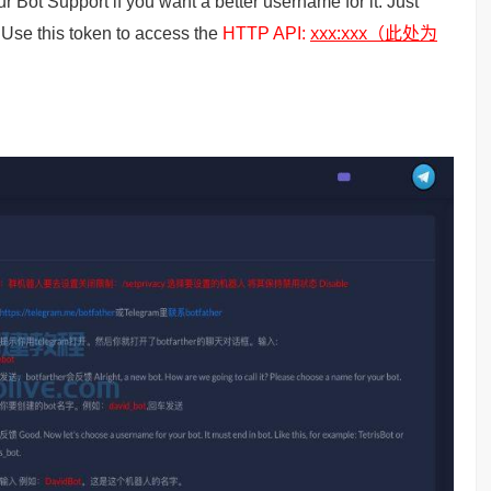
r Bot Support if you want a better username for it. Just
xxx:xxx（此处为
. Use this token to access the
HTTP API: