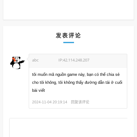
发表评论
abc
IP:42.114.248.207
tôi muốn mã nguồn game này, bạn có thể chia sẻ
cho tôi không, tôi không thấy đường dẫn tải ở cuối
bài viết
回复该评论
2024-11-04 20:19:14