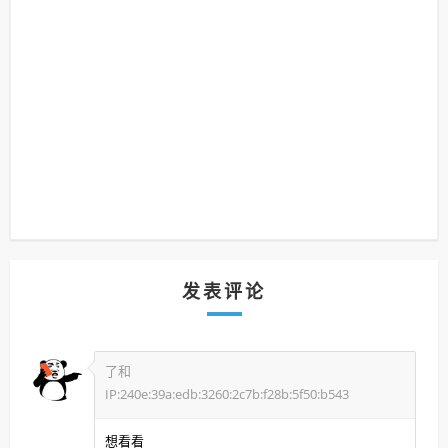
发表评论
了和
IP:240e:39a:edb:3260:2c7b:f28b:5f50:b543
想看看