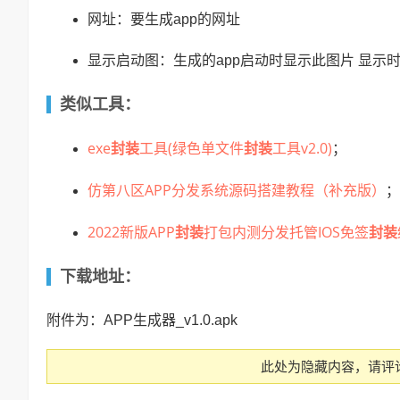
网址：要生成app的网址
显示启动图：生成的app启动时显示此图片 显示时
类似工具：
exe
封装
工具(绿色单文件
封装
工具v2.0)
；
仿第八区APP分发系统源码搭建教程（补充版）
；
2022新版APP
封装
打包内测分发托管IOS免签
封装
下载地址：
附件为：APP生成器_v1.0.apk
此处为隐藏内容，请评