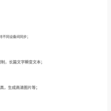
持不同设备间同步；
限制，长篇文字瞬变文本；
送传真，生成高清图片等；