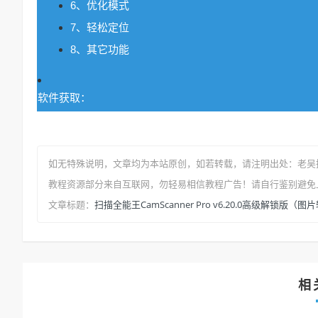
6、优化模式
7、轻松定位
8、其它功能
软件获取：
如无特殊说明，文章均为本站原创
，如若转载，请注明出处：
老吴
教程资源部分来自互联网，勿轻易相信教程广告！请自行鉴别避免
扫描全能王CamScanner Pro v6.20.0高级解锁版
文章标题：
相