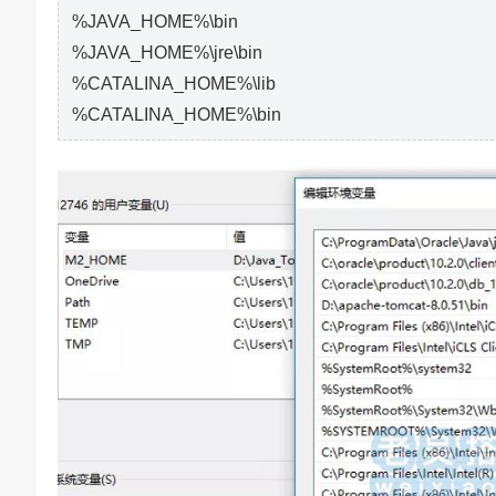
%JAVA_HOME%\bin
%JAVA_HOME%\jre\bin
%CATALINA_HOME%\lib
%CATALINA_HOME%\bin