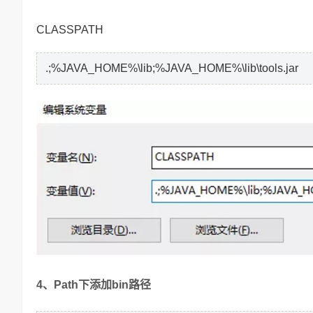
CLASSPATH
.;%JAVA_HOME%\lib;%JAVA_HOME%\lib\tools.jar
4、Path下添加bin路径