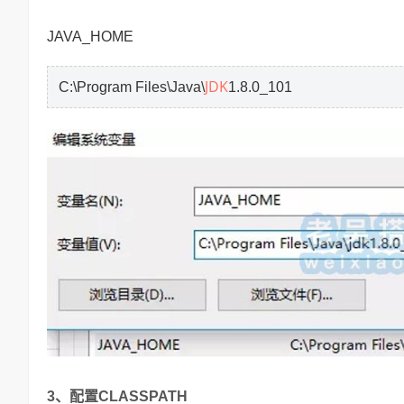
JAVA_HOME
JDK
C:\Program Files\Java\
1.8.0_101
3、配置CLASSPATH