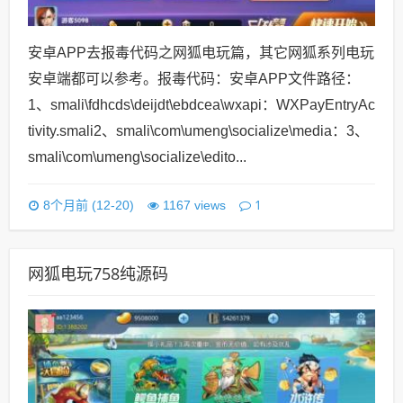
安卓APP去报毒代码之网狐电玩篇，其它网狐系列电玩
安卓端都可以参考。报毒代码：安卓APP文件路径：
1、smali\fdhcds\deijdt\ebdcea\wxapi：WXPayEntryAc
tivity.smali2、smali\com\umeng\socialize\media：3、
smali\com\umeng\socialize\edito...
1
8个月前 (12-20)
1167 views
网狐电玩758纯源码