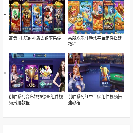
富贵5电玩封神版去锁苹果端
亲朋欢乐斗游戏平台组件搭建
教程
创胜系列台麻妞妞德州组件视
创胜系列红中百家组件视频搭
频搭建教程
建教程