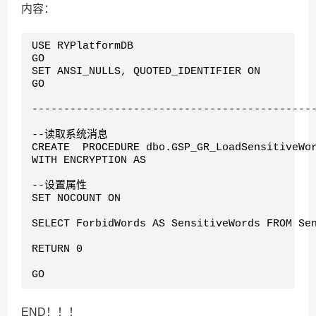
内容：
USE RYPlatformDB

GO

SET ANSI_NULLS, QUOTED_IDENTIFIER ON

GO

---------------------------------------------
--读取系统消息

CREATE  PROCEDURE dbo.GSP_GR_LoadSensitiveWor
WITH ENCRYPTION AS

--设置属性

SET NOCOUNT ON

SELECT ForbidWords AS SensitiveWords FROM Sen
RETURN 0

GO
END！！！