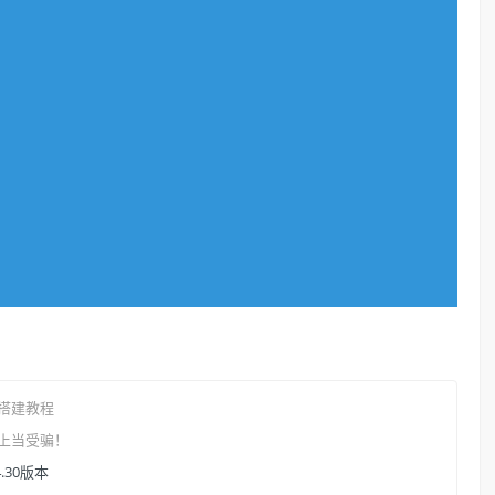
搭建教程
上当受骗！
4.30版本