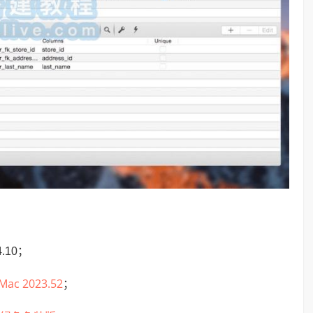
4.10；
Mac 2023.52
；