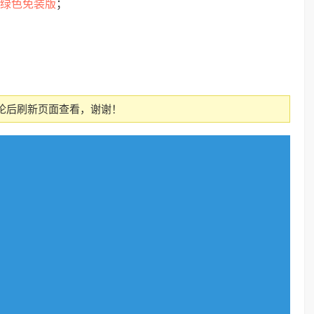
4.37绿色免装版
；
论后刷新页面查看，谢谢！