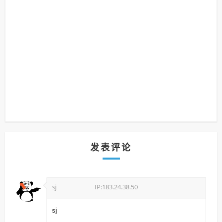
发表评论
sj
IP:183.24.38.50
sj