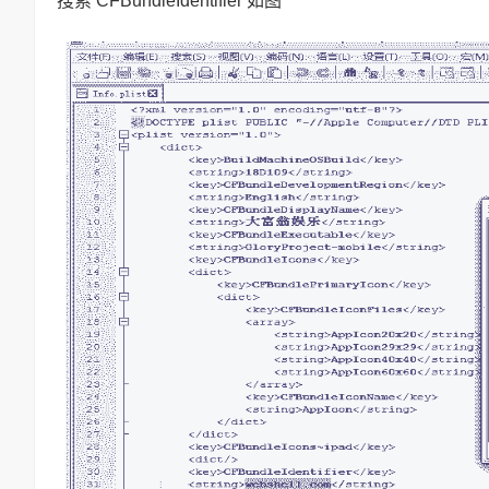
搜索 CFBundleIdentifier 如图