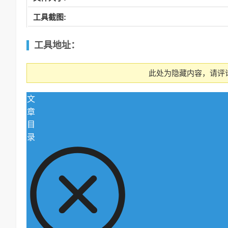
工具截图:
工具
地址：
此处为隐藏内容，请评
文
章
目
录