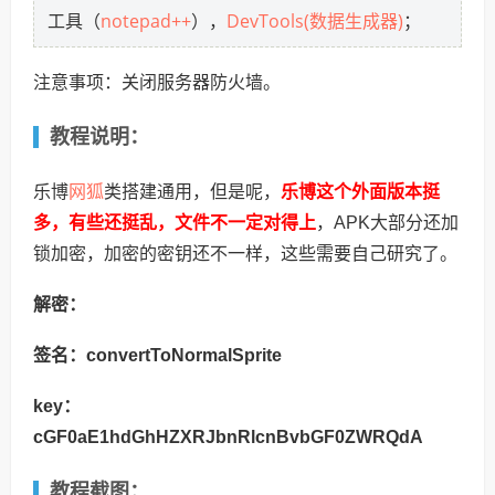
notepad++
DevTools(数据生成器)
工具（
），
；
注意事项：关闭服务器防火墙。
教程说明：
网狐
乐博
类搭建通用，但是呢，
乐博这个外面版本挺
多，有些还挺乱，文件不一定对得上
，APK大部分还加
锁加密，加密的密钥还不一样，这些需要自己研究了。
解密：
签名：convertToNormalSprite
key：
cGF0aE1hdGhHZXRJbnRlcnBvbGF0ZWRQdA
教程截图：