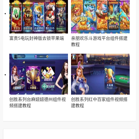
富贵5电玩封神版去锁苹果端
亲朋欢乐斗游戏平台组件搭建
教程
创胜系列台麻妞妞德州组件视
创胜系列红中百家组件视频搭
频搭建教程
建教程