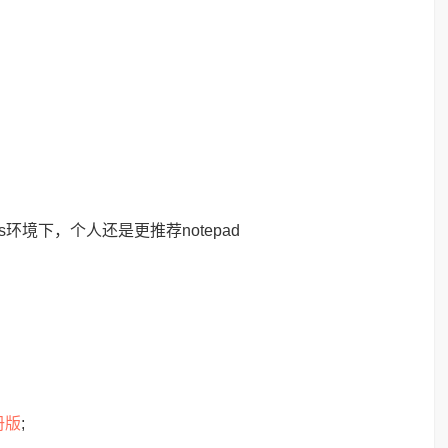
。
ws环境下，个人还是更推荐notepad
册版
;